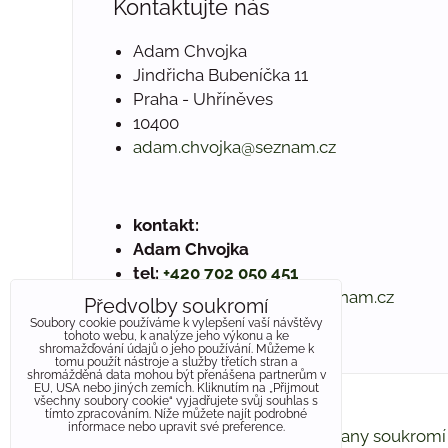
Kontaktujte nás
Adam Chvojka
Jindřicha Bubeníčka 11
Praha - Uhříněves
10400
adam.chvojka@seznam.cz
kontakt:
Adam Chvojka
tel:
+420 702 050 451
e-mail:
adam.chvojka@seznam.cz
Předvolby soukromí
www.betonoveschody.eu
Soubory cookie používáme k vylepšení vaší návštěvy
tohoto webu, k analýze jeho výkonu a ke
shromažďování údajů o jeho používání. Můžeme k
tomu použít nástroje a služby třetích stran a
shromážděná data mohou být přenášena partnerům v
EU, USA nebo jiných zemích. Kliknutím na „Přijmout
všechny soubory cookie“ vyjadřujete svůj souhlas s
tímto zpracováním. Níže můžete najít podrobné
informace nebo upravit své preference.
Předvolby soukromí
Zásady ochrany soukromí