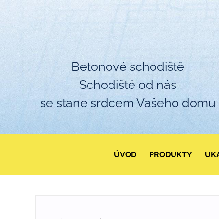
Betonové schodiště
Schodiště od nás
se stane srdcem Vašeho domu
ÚVOD
PRODUKTY
UKÁ